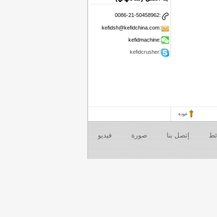
0086-21-50458962:
kefidsh@kefidchina.com:
kefidmachine:
kefidcrusher
:
عودة
ئط
إتصل بنا
صورة
فيديو