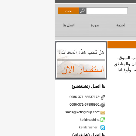
الخدمة
صورة
اتصل بنا
لى جنب مع أكثر من 30 عاماً من طلب السوق،
ان والمناطق
 وأوقيانيا.
بنا اتصل (تشنغتشو)
0086-371-86537173:
0086-371-67998980:
sales@kefidgroup.com:
kefidmachine:
kefidcrusher
:
بنا اتصل (شانغهاي)