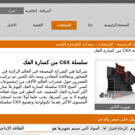
أمريكية - إنجليزية
الصفحة الرئيسية
عنا
المنتجات
القضية
الاخبار
 الرئيسية
-
المنتجات
-
معدات الكسارة الثابت
سلسلة C6X من كسارة الفك
شركتنا هي الشركة المصنعة في العالم الرائدة في
الصخور ومعالجة المعادن ومنذ ذلك الحين تم تركيب 
العشرين حول عشرات العالم الآلاف من (مجموعات
كسر، أصبح C6X سلسلة كسارة الفك اليوم بلا م
أكثر كسارة الفك الشعبية. عند النظر في مواد فعال
وقوية لا بد من كسرها، يجب علينا أولا تحديد استخ
المستوى الأكثر تقدما تكنولوجيا وتصنيع C6X سلسلة كسارة الفك.
صورة الكثير
ول على سعر والدعم ：
هتم
, المواد التي سيتم تجهيزها هو
الطاقة الإنتاجي