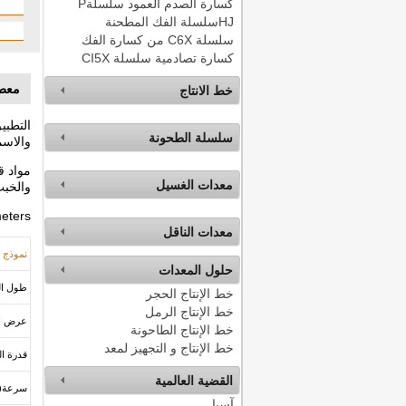
كسارة الصدم العمود سلسلةP
HJسلسلة الفك المطحنة
سلسلة C6X من كسارة الفك
كسارة تصادمية سلسلة CI5X
معطي
خط الانتاج
التطبي
سلسلة الطحونة
والاسم
معدات الغسيل
والخبث
eters:
معدات الناقل
نموذج
حلول المعدات
طول الح
خط الإنتاج الحجر
خط الإنتاج الرمل
عرض الح
خط الإنتاج الطاحونة
خط الإنتاج و التجهيز لمعد
قدرة الكه
القضية العالمية
سرعة(rpm)
آسيا