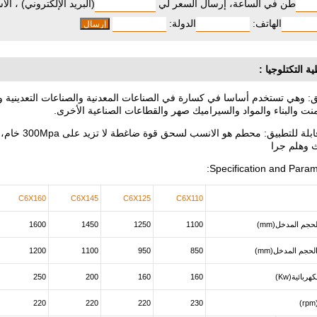
طن في الساعة، إرسال السعر لي
(البريد الإلكتروني) ، الا
الهاتف:
الدولة:
ة التكتلوجيا :
ق: وهي تستخدم أساسا في كسارة في الصناعات المعدنية والصناعات التعدينية وا
نت والبناء والمواد والسيراميك صهر والقطاعات الصناعية الأخرى.
مواد قابلة للتطبيق: محطم هو ال
 وهلم جرا
Specification and Param
C6X160
C6X145
C6X125
C6X110
جم المدخل(mm)
1100
1250
1450
1600
جم المدخل(mm)
850
950
1100
1200
ربائية(Kw)
160
160
200
250
220
220
220
230