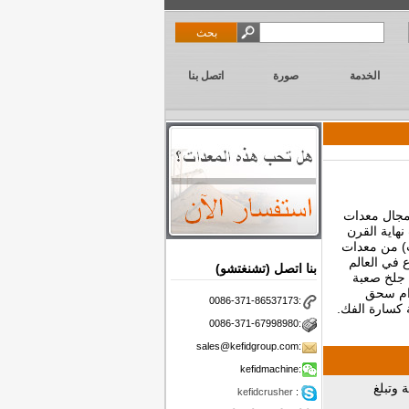
الخدمة
صورة
اتصل بنا
 مجال معدات
نهاية القرن
) من معدات
نازع في العالم
بنا اتصل (تشنغتشو)
ة جلخ صعبة
دام سحق
0086-371-86537173:
0086-371-67998980:
sales@kefidgroup.com:
kefidmachine:
ة وتبلغ
kefidcrusher
: