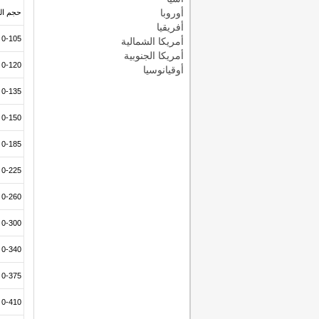
أوروبا
حجم المن
أفريقيا
0-105
أمريكا الشمالية
أمريكا الجنوبية
0-120
أوقيانوسيا
0-135
0-150
0-185
0-225
0-260
0-300
0-340
0-375
0-410