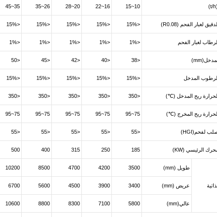
35~45
26~35
20~28
16~22
10~15
يق لغبار الفحم (R0.08)
<15%
<15%
<15%
<15%
<15%
رطاب لغبار الفحم
<1%
<1%
<1%
<1%
<1%
دخل(mm)
<38
<40
<42
<45
<50
لرطوب المدخل
<15%
<15%
<15%
<15%
<15%
لحرارة ريح المدخل (℃)
<350
<350
<350
<350
<350
لحرارة ريح المخرج (℃)
75~95
75~95
75~95
75~95
75~95
ب لفحم(HGI)
<55
<55
<55
<55
<55
حرك الرئيسي (KW)
185
250
315
400
500
طويل (mm)
3500
4200
4700
8500
10200
اتية
عريض (mm)
3400
3900
4500
5600
6700
عالي(mm)
5800
7100
8300
8800
10600