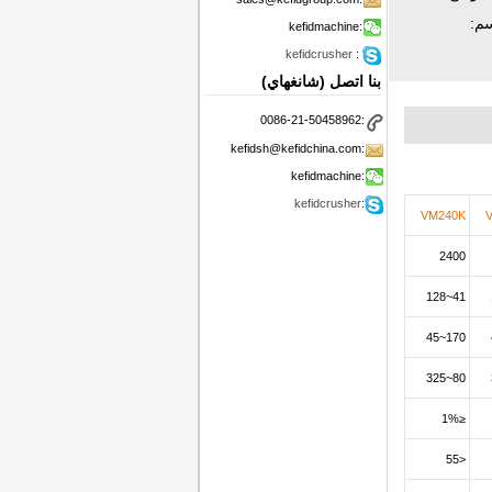
سم:
kefidmachine:
kefidcrusher
:
بنا اتصل (شانغهاي)
0086-21-50458962:
kefidsh@kefidchina.com:
kefidmachine:
kefidcrusher
:
VM240K
2400
41~128
170~45
80~325
≤1%
<55