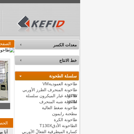
الصفحة
معدات الكسر
خط الانتاج
سلسلة الطحونة
طاحونة العموديةVM
طاحونة المنحرف الطرز الأوربي
MTW
طاحونة غبار الميكرون سلسلة
HGM
طاحونة شبه المنحرف
طاحونة ضغط العالية
مطحنة رايمون
طاحونة الكرة
الحص
الطاحونة الأدقT130X
كسارة الميطرقية الفعالّ الأوربي
أنا م