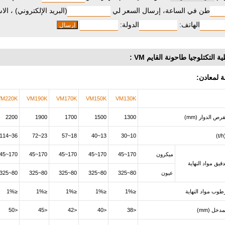
طن في الساعة، إرسال السعر لي
(البريد الإلكتروني) ، الا
الهاتف:
الدولة:
 التكتلوجيا طاحونة القايم VM :
 لمعادن:
VM220K
VM190K
VM170K
VM150K
VM130K
ص الدوار (mm)
1300
1500
1700
1900
2200
36~114
23~72
18~57
13~40
10~30
ميكرون
170~45
170~45
170~45
170~45
170~45
قيق مواد النهاية
عيون
80~325
80~325
80~325
80~325
80~325
طوب مواد النهاية
≤1%
≤1%
≤1%
≤1%
≤1%
خل (mm)
<38
<40
<42
<45
<50