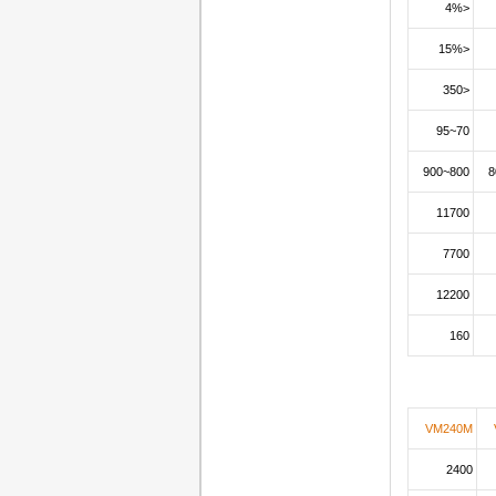
<4%
<15%
<350
70~95
800~900
11700
7700
12200
160
VM240M
2400