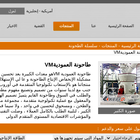
أمريكية - إنجليزية
الصفحة الرئيسية
عنا
المنتجات
القضية
الاخبار
 الرئيسية
-
المنتجات
-
سلسلة الطحونة
طاحونة العموديةVM
طاحونة العمودية VMهو معدات الكبيرة بعد تحس
مشكيلة الإنخفاض الإنتاج الطاحونة و عا لي الإستهلا
منتجاتنا هو بالإستعاب تكنولوجيا المتقدمة في أوروب 
جنب مع لدينا سنوات من تصميم وتصنيع مفهوم مطح
والطلب في السوق وطاحونة القايم يتميزّ تصميم الهي
والمعقول مع عملية تكنولوجية متقدمة ، مجموعة م
والطحن ، ومسحوق لتحسين في واحد ، ولا سيما ف
صورة الكثير
الكبير ، لتلبية الطلب بالكامل العملاء ، وصلت التقنية
والمؤشرات الاقتصادية المستوى المتقدم الدولى
ول على سعر والدعم ：
هتم
, المواد التي سيتم تجهيزها هو
الطاقة الإنتاجي