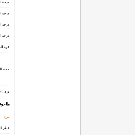
درجة ا
درجة ا
درجة ا
درجة ا
قوة الم
حجم الذ
وزن(t)
طاحونة
نوع
قطر القر