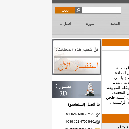
الخدمة
صورة
اتصل بنا
ين لمعاجلة
ل الطاقة
جنبا إلى
نة متقدمة
كلة الموثيقة
ن التجفيف
ي عملية طحن
 الرئيسية ،
بنا اتصل (تشنغتشو)
0086-371-86537173:
0086-371-67998980:
ة وتبلغ
sales@kefidgroup.com: