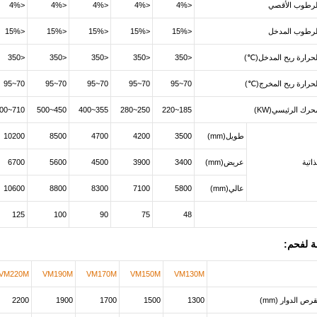
لرطوب الأقصي
<4%
<4%
<4%
<4%
<4%
لرطوب المدخل
<15%
<15%
<15%
<15%
<15%
لحرارة ريح المدخل(℃)
<350
<350
<350
<350
<350
لحرارة ريح المخرج(℃)
70~95
70~95
70~95
70~95
70~95
حرك الرئيسي(KW)
185~220
250~280
355~400
450~500
710~800
طويل(mm)
3500
4200
4700
8500
10200
اتية
عريض(mm)
3400
3900
4500
5600
6700
عالي(mm)
5800
7100
8300
8800
10600
125
100
90
75
48
 لفحم:
VM220M
VM190M
VM170M
VM150M
VM130M
ص الدوار (mm)
1300
1500
1700
1900
2200