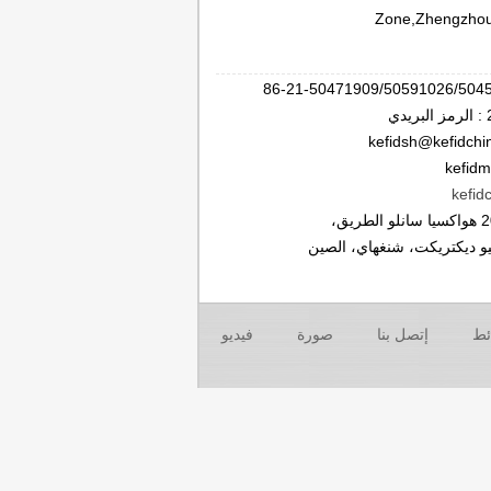
Zone,Zhengzhou
kefid
يو ديكتريكت، شنغهاي، الصين
ئط
إتصل بنا
صورة
فيديو