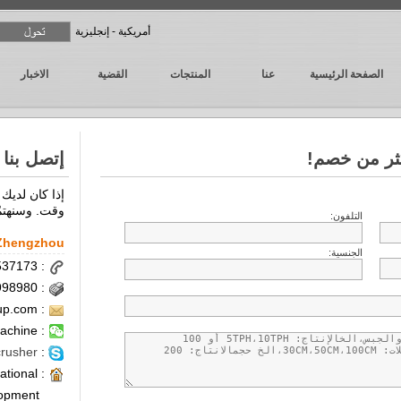
أمريكية - إنجليزية
الصفحة الرئيسية
عنا
المنتجات
القضية
الاخبار
ثر من خصم!
إتصل بنا
إذا كان لديك 
وقت. وسنهتمّ
Zhengzhou
: 0086-371-86537173
: 0086-371-67998980
: sales@kefidgroup.com
: kefidmachine
crusher
:
: No.169, Kexue Avenue,National
lopment