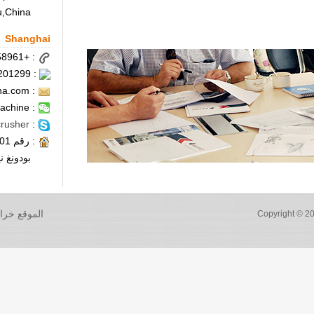
,China
Shanghai
: +86-21-50471909/50591026/50458961
: 201299 : الرمز البريدي
: kefidsh@kefidchina.com
: kefidmachine
crusher
:
: رقم 201 هواكسيا سانلو الطريق،
بودونغ ن
الموقع خرا
Copyright © 20